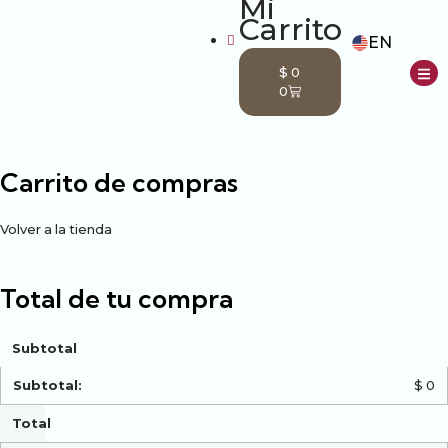
EN
$
0
0
nda
Carrito de compras
Volver a la tienda
Total de tu compra
Subtotal
$
0
Total