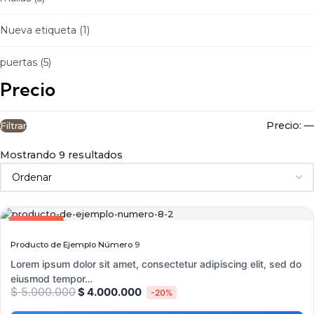
Nueva etiqueta
(1)
puertas
(5)
Precio
Precio:
—
Filtrar
Mostrando 9 resultados
OFERTA
NUEVO
Producto de Ejemplo Número 9
Lorem ipsum dolor sit amet, consectetur adipiscing elit, sed do
eiusmod tempor…
$
5.000.000
$
4.000.000
-20%