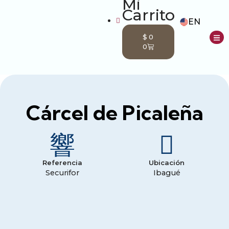
EN
$
0
0
nda
Cárcel de Picaleña
Referencia
Ubicación
Securifor
Ibagué