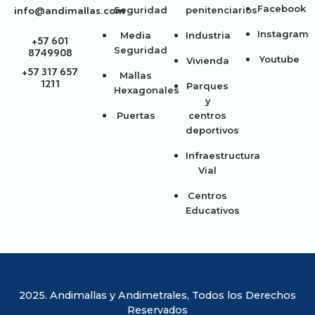
Facebook
info@andimallas.com
Seguridad
penitenciarios
Instagram
Media
Industria
+57 601
Seguridad
8749908
Youtube
Vivienda
+57 317 657
Mallas
1211
Parques
Hexagonales
y
Puertas
centros
deportivos
Infraestructura
Vial
Centros
Educativos
2025. Andimallas y Andimetrales, Todos los Derechos
Reservados