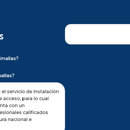
s
imallas?
allas?
el servicio de instalación
 acceso, para lo cual
nta con un
sionales calificados
ura nacional e