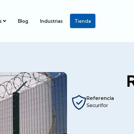
s
Blog
Industrias
Tienda
R
Referencia
Securifor