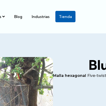
s
Blog
Industrias
Tienda
Bl
Malla hexagonal
Five-twist