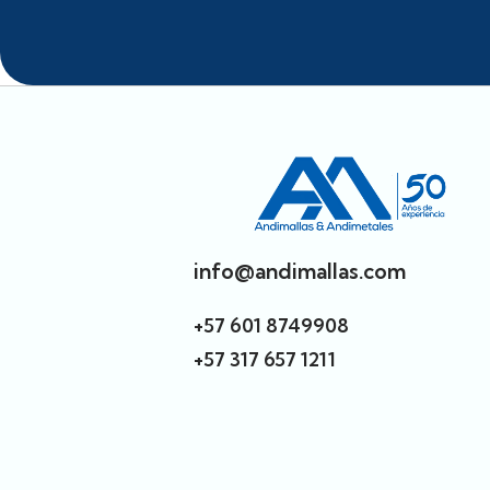
info@andimallas.com
+57 601 8749908
+57 317 657 1211