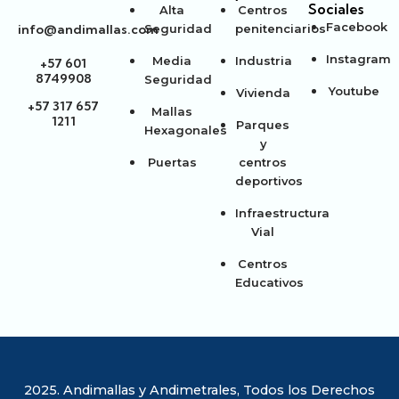
Sociales
Alta
Centros
Facebook
info@andimallas.com
Seguridad
penitenciarios
Instagram
Media
Industria
+57 601
8749908
Seguridad
Youtube
Vivienda
+57 317 657
Mallas
1211
Parques
Hexagonales
y
Puertas
centros
deportivos
Infraestructura
Vial
Centros
Educativos
2025. Andimallas y Andimetrales, Todos los Derechos