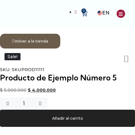
0
EN
nda
Volver a la tienda
Sale!
Sale!
SKU:
SKUPROD11111
Producto de Ejemplo Número 5
$
5.000.000
$
4.000.000
Añadir al carrito